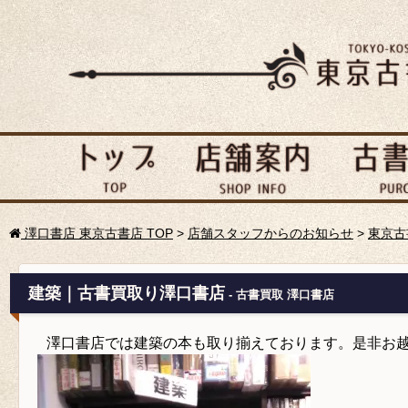
澤口書店 東京古書店 TOP
>
店舗スタッフからのお知らせ
>
東京古
建築｜古書買取り澤口書店
- 古書買取 澤口書店
澤口書店では建築の本も取り揃えております。是非お