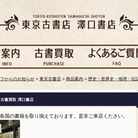
フからのお知らせ
>
東京古書店
>
商品案内
>
歴史・世界史・地理・伝
 古書買取 澤口書店
各国の書籍を取り揃えております。是非ご来店くたさい。