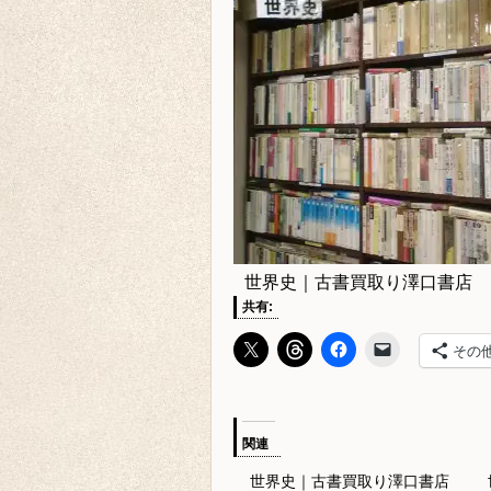
世界史｜古書買取り澤口書店
共有:
その
関連
世界史｜古書買取り澤口書店