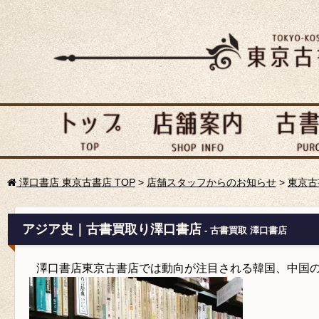
澤口書店 東京古書店 TOP
>
店舗スタッフからのお知らせ
>
東京古
アジア史｜古書買取り澤口書店
- 古書買取 澤口書店
澤口書店東京古書店では動向が注目される韓国、中国