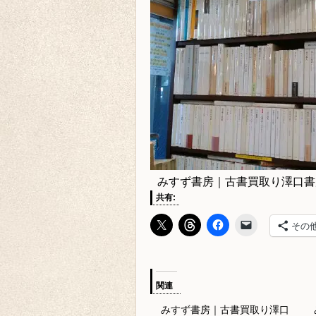
みすず書房｜古書買取り澤口書
共有:
その
関連
みすず書房｜古書買取り澤口