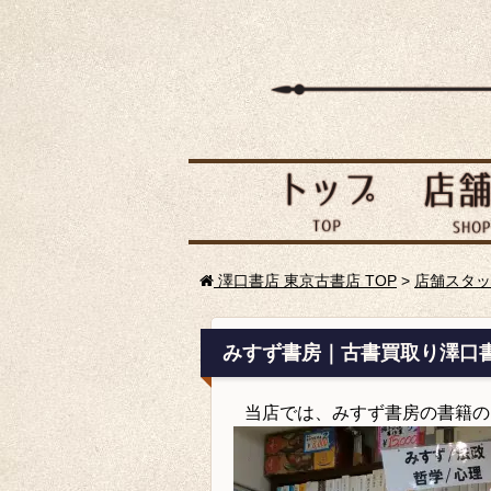
澤口書店 東京古書店 TOP
>
店舗スタッ
みすず書房｜古書買取り澤口
当店では、みすず書房の書籍の