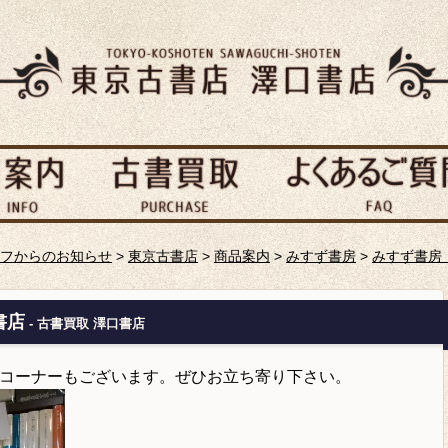
フからのお知らせ
>
東京古書店
>
商品案内
>
みすず書房
>
みすず書房
書店
- 古書買取 澤口書店
コーナーもございます。ぜひお立ち寄り下さい。