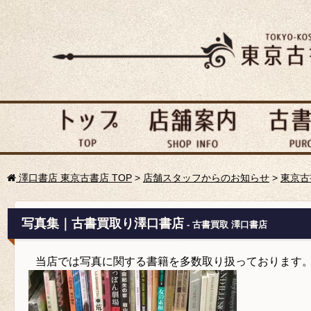
澤口書店 東京古書店 TOP
>
店舗スタッフからのお知らせ
>
東京古
写真集｜古書買取り澤口書店
- 古書買取 澤口書店
当店では写真に関する書籍を多数取り扱っております