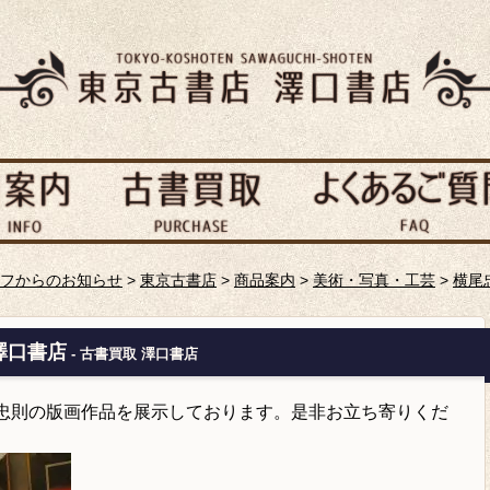
フからのお知らせ
>
東京古書店
>
商品案内
>
美術・写真・工芸
>
横尾
澤口書店
- 古書買取 澤口書店
尾忠則の版画作品を展示しております。是非お立ち寄りくだ