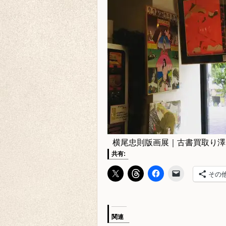
横尾忠則版画展｜古書買取り澤
共有:
その
関連