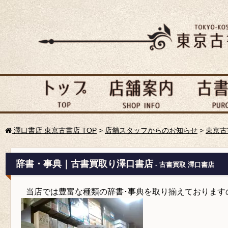
澤口書店 東京古書店 TOP
>
店舗スタッフからのお知らせ
>
東京古
辞書・事典｜古書買取り澤口書店
- 古書買取 澤口書店
当店では豊富な種類の辞書･事典を取り揃えております