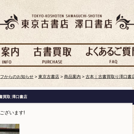
フからのお知らせ
>
東京古書店
>
商品案内
>
古本｜古書買取り澤口書
古書買取 澤口書店
ございます!