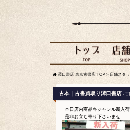
澤口書店 東京古書店 TOP
>
店舗スタッ
古本｜古書買取り澤口書店
- 
本日店内商品各ジャンル新入荷
是非お立ち寄り下さいませ!