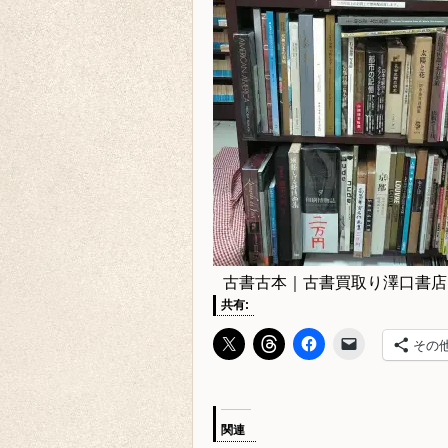
古書古本｜古書買取り澤口書店
共有:
その
関連