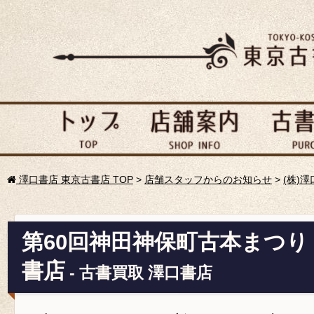
澤口書店 東京古書店 TOP
>
店舗スタッフからのお知らせ
>
(株)
第60回神田神保町古本まつ
書店
- 古書買取 澤口書店