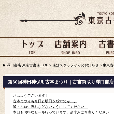
澤口書店 東京古書店 TOP
>
店舗スタッフからのお知らせ
>
東京古
第60回神田神保町古本まつり｜古書買取り澤口書店
おはようございます！
古本まつりも今日と明日を残すのみ、、
皆さん買い忘れなどないようにしてください！
本日もお得なセール行っています、是非お立ち寄りください！