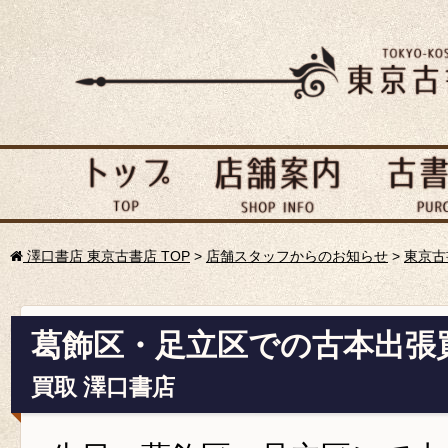
澤口書店 東京古書店 TOP
>
店舗スタッフからのお知らせ
>
東京古
葛飾区・足立区での古本出張
買取 澤口書店