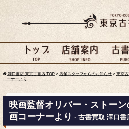
澤口書店 東京古書店 TOP
>
店舗スタッフからのお知らせ
>
東京古
コーナーより
映画監督オリバー・ストーン
画コーナーより
- 古書買取 澤口書