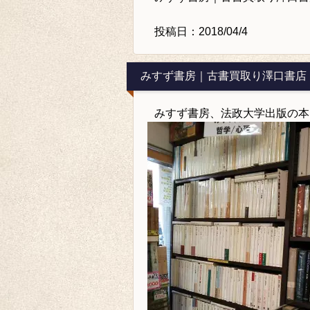
投稿日：2018/04/4
みすず書房｜古書買取り澤口書店
みすず書房、法政大学出版の本