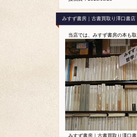
みすず書房｜古書買取り澤口書店
当店では、みすず書房の本も取
みすず書房｜古書買取り澤口書