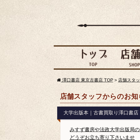
澤口書店 東京古書店 TOP
>
店舗スタッ
店舗スタッフからのお知
大学出版本｜古書買取り澤口書店
みすず書房や法政大学出版局の
どうぞお立ち寄り下さいませ