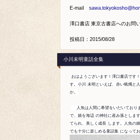
E-mail
sawa.tokyokosho@hone
澤口書店 東京古書店
へのお問
投稿日：2015/08/28
小川未明童話全集
おはようございます！澤口書店です
す。小川
未明といえば、赤い蝋燭と
か。
人魚は人間に希望をいだいておりま
で、娘を海辺
の神社に産み落としま
てられ、美しく成長
します。人魚の
でも十分に楽しめる童話集
になって