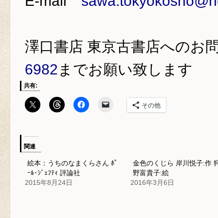
E-mail
sawa.tokyokosho@ho
澤口書店 東京古書店
へのお
6982
までお願い致します
共有:
その他
関連
絵本：うちのなまくらさん ﾎﾟ
金色のくじら 岸川悦子:作 
ｰﾙ･ｼﾞｪﾌﾃｨ 評論社
野富貴子:絵
2015年8月24日
2016年3月6日