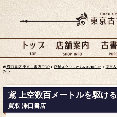
澤口書店 東京古書店 TOP
>
店舗スタッフからのお知らせ
>
東京古
みつ
鳶 上空数百メートルを駆け
買取 澤口書店