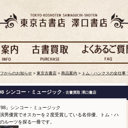
フからのお知らせ
>
東京古書店
>
商品案内
>
トム・ハンクスの全仕事 ’
’98 シンコー・ミュージック
- 古書買取 澤口書店
-’98』シンコー・ミュージック
演男優賞でオスカーを２度受賞している名俳優、トム・ハ
のルーツを探る一冊です。