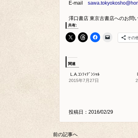
E-mail
sawa.tokyokosho@hone
澤口書店 東京古書店
へのお問
共有:
その
関連
L.A.ｺﾝﾌｨﾃﾞﾝｼｬﾙ
2015年7月27日
投稿日：2016/02/29
前の記事へ