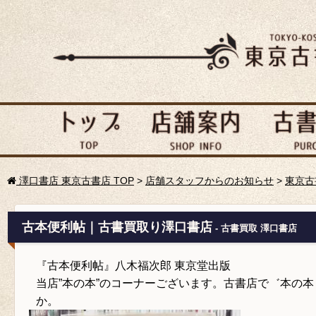
澤口書店 東京古書店 TOP
>
店舗スタッフからのお知らせ
>
東京古
古本便利帖｜古書買取り澤口書店
- 古書買取 澤口書店
『古本便利帖』八木福次郎 東京堂出版
当店”本の本”のコーナーございます。古書店で゛本の
か。