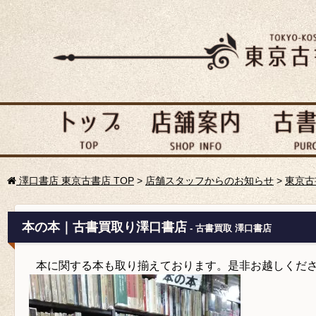
澤口書店 東京古書店 TOP
>
店舗スタッフからのお知らせ
>
東京古
本の本｜古書買取り澤口書店
- 古書買取 澤口書店
本に関する本も取り揃えております。是非お越しくだ