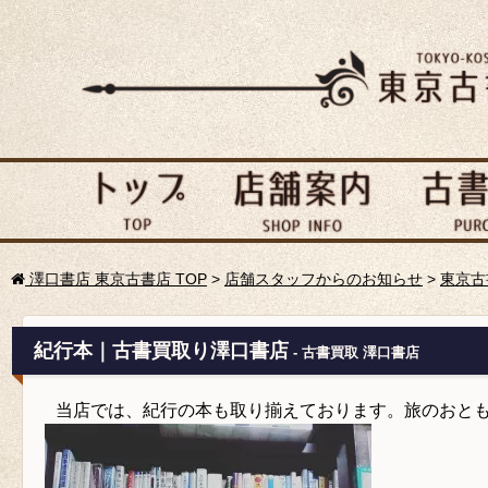
澤口書店 東京古書店 TOP
>
店舗スタッフからのお知らせ
>
東京古
紀行本｜古書買取り澤口書店
- 古書買取 澤口書店
当店では、紀行の本も取り揃えております。旅のおと